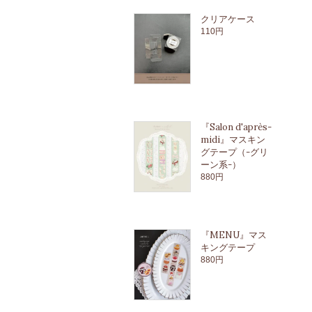
クリアケース
110円
『Salon d'après-
midi』マスキン
グテープ（-グリ
ーン系-）
880円
『MENU』マス
キングテープ
880円