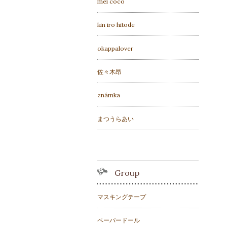
mei coco
kin iro hitode
okappalover
佐々木昂
známka
まつうらあい
Group
マスキングテープ
ペーパードール