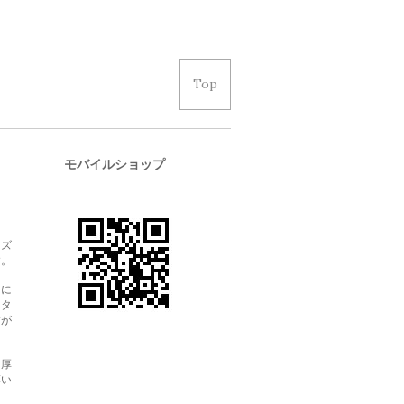
Top
モバイルショップ
。
イズ
す。
用に
レタ
方が
。
た厚
薄い