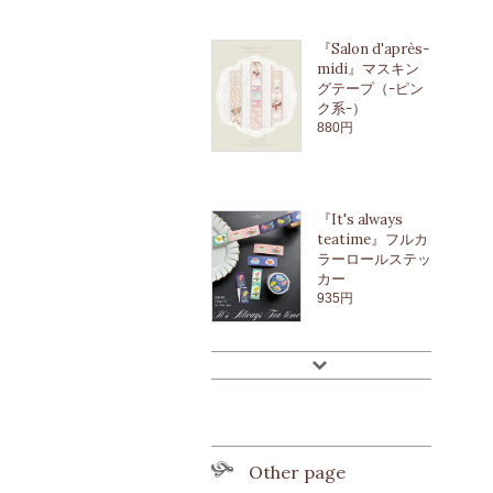
『Salon d'après-
midi』マスキン
グテープ（-ピン
ク系-）
880円
『It's always
teatime』フルカ
ラーロールステッ
カー
935円
Other page