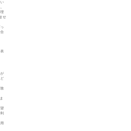
たい
い。
が理
ませ
ぱっ
場合
も表
故が
など
応致
ま
希望
ご利
利用