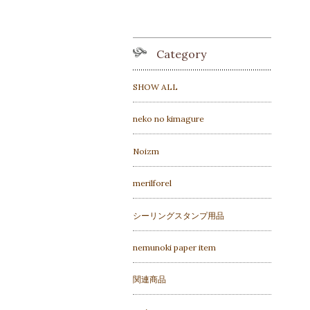
Category
SHOW ALL
neko no kimagure
Noizm
merilforel
シーリングスタンプ用品
nemunoki paper item
関連商品