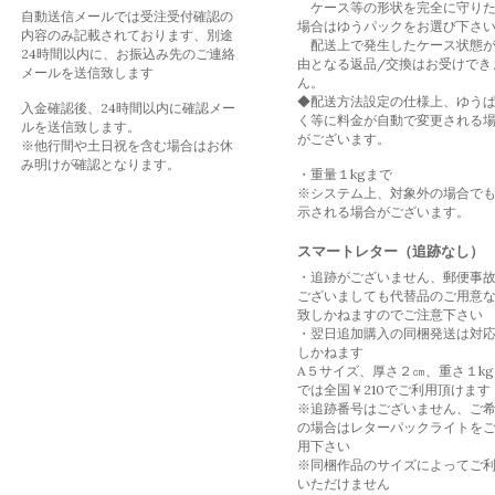
ケース等の形状を完全に守り
自動送信メールでは受注受付確認の
場合はゆうパックをお選び下さ
内容のみ記載されております、別途
配送上で発生したケース状態
24時間以内に、お振込み先のご連絡
由となる返品/交換はお受けでき
メールを送信致します
ん。
◆配送方法設定の仕様上、ゆう
入金確認後、24時間以内に確認メー
く等に料金が自動で変更される
ルを送信致します。
がございます。
※他行間や土日祝を含む場合はお休
み明けが確認となります。
・重量１kgまで
※システム上、対象外の場合で
示される場合がございます。
スマートレター（追跡なし）
・追跡がございません、郵便事
ございましても代替品のご用意
致しかねますのでご注意下さい
・翌日追加購入の同梱発送は対
しかねます
A５サイズ、厚さ２㎝、重さ１kg
では全国￥210でご利用頂けます
※追跡番号はございません、ご
の場合はレターパックライトを
用下さい
※同梱作品のサイズによってご
いただけません