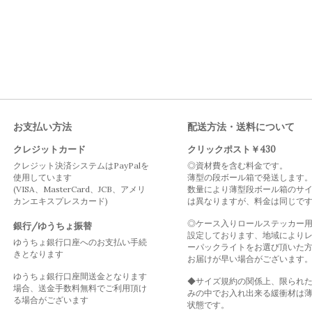
お支払い方法
配送方法・送料について
クレジットカード
クリックポスト￥430
クレジット決済システムはPayPalを
◎資材費を含む料金です。
使用しています
薄型の段ボール箱で発送します
(VISA、MasterCard、JCB、アメリ
数量により薄型段ボール箱のサ
カンエキスプレスカード)
は異なりますが、料金は同じで
◎ケース入りロールステッカー
銀行/ゆうちょ振替
設定しております、地域により
ゆうちょ銀行口座へのお支払い手続
ーパックライトをお選び頂いた
きとなります
お届けが早い場合がございます
ゆうちょ銀行口座間送金となります
◆サイズ規約の関係上、限られ
場合、送金手数料無料でご利用頂け
みの中でお入れ出来る緩衝材は
る場合がございます
状態です。