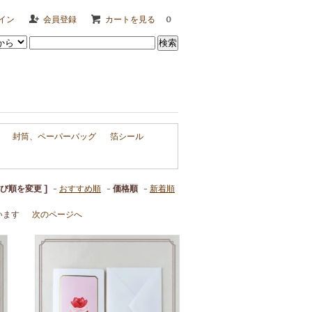
イン
会員登録
カートを見る
0
封筒、ペーパーバッグ
箔シール
並び順を変更 ]
-
おすすめ順
-
価格順
-
新着順
ています
次のページへ