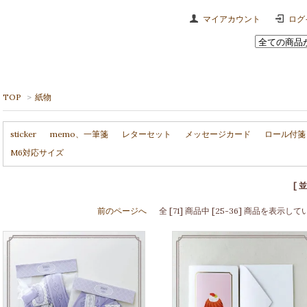
マイアカウント
ログ
TOP
>
紙物
sticker
memo、一筆箋
レターセット
メッセージカード
ロール付箋
M6対応サイズ
[ 
前のページへ
全 [71] 商品中 [25-36] 商品を表示し