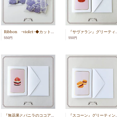
Ribbon -violet-◆カット済み
『サヴァラン』グ
550円
550円
『無花果とバニラのココアケーキ』グリーティングカード
『スコーン』グリ