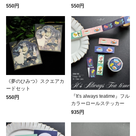
550円
550円
２通に分けて、レターパックプラスをクロネコヤマト宅
急便コンパクトに変更させて頂く場合がございます。此
方の判断で変更致します為、指定は出来ません。（レタ
ーパックプラス→宅急便コンパクトに変更時の差額は請
求致しません）またレターパックライトをクリックポス
ト２通とさせて頂いた際、差額の返金はございません。
◆システムの関係上、容量的に選択出来ない送料が選択
出来る場合がございます、その為容量（重量）オーバー
の際は不足分送料を追加請求させて頂きます。ご了承下
さいませ
◆決済画面に関して
《夢のひみつ》スクエアカ
※銀行振替はゆうちょ銀行へのお手続きとなります
クレジ
ードセット
ットカ
『It's always teatime』フル
550円
ード決
カラーロールステッカー
済をご
935円
利用の
場合はpaypalを選択下さい、
visa/JCB/MasterCard/AMEXをご利用頂けます。paypal
の決済システムを利用しております