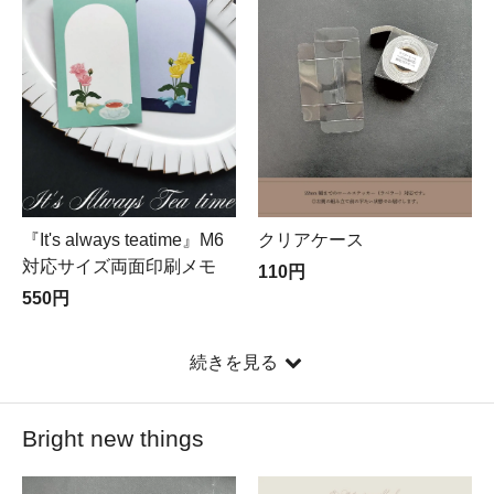
【
英国とアリス
】でお取扱いさせて頂いております作家
作品、イギリスのちょっと素敵な物をお求め頂けます
◆ゆうパック60サイズ使用時の料金一覧は
此方
でご確認
頂けます
設定のサイズを超えた場合の追加送料は此方で負担致し
ます
◇
Click here for Overseas shipping
◇
『It's always teatime』M6
クリアケース
対応サイズ両面印刷メモ
110円
550円
続きを見る
Bright new things