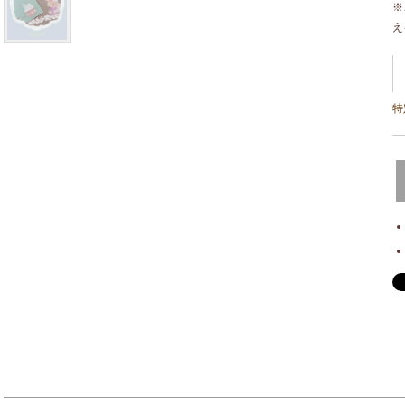
※
え
特