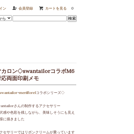
イン
会員登録
カートを見る
0
カロン◇swantailorコラボM6
対応両面印刷メモ
swantailor
×
merilforel
コラボシリーズ◇
wantailorさんの制作するアクセサリー
沢感や色彩を残しながら、美味しそうにも見え
様に描きました
クセサリーではリボンクリームが乗っています