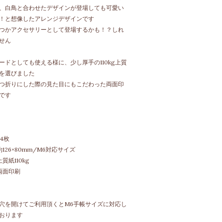
、白鳥と合わせたデザインが登場しても可愛い
！と想像したアレンジデザインです
つかアクセサリーとして登場するかも！？しれ
せん
ードとしても使える様に、少し厚手の110kg上質
を選びました
つ折りにした際の見た目にもこだわった両面印
です
24枚
約126×80mm/M6対応サイズ
上質紙110kg
両面印刷
穴を開けてご利用頂くとM6手帳サイズに対応し
おります