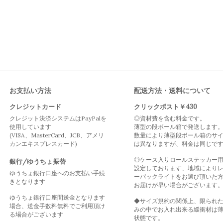
お支払い方法
配送方法・送料について
クレジットカード
クリックポスト￥430
クレジット決済システムはPayPalを
◎資材費を含む料金です。
使用しています
薄型の段ボール箱で発送します
(VISA、MasterCard、JCB、アメリ
数量により薄型段ボール箱のサ
カンエキスプレスカード)
は異なりますが、料金は同じで
◎ケース入りロールステッカー
銀行/ゆうちょ振替
設定しております、地域により
ゆうちょ銀行口座へのお支払い手続
ーパックライトをお選び頂いた
きとなります
お届けが早い場合がございます
ゆうちょ銀行口座間送金となります
◆サイズ規約の関係上、限られ
場合、送金手数料無料でご利用頂け
みの中でお入れ出来る緩衝材は
る場合がございます
状態です。