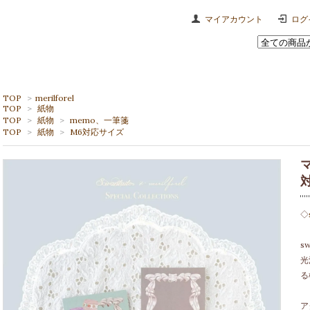
マイアカウント
ログ
TOP
>
merilforel
TOP
>
紙物
TOP
>
紙物
>
memo、一筆箋
TOP
>
紙物
>
M6対応サイズ
マ
◇
s
光
る
ア