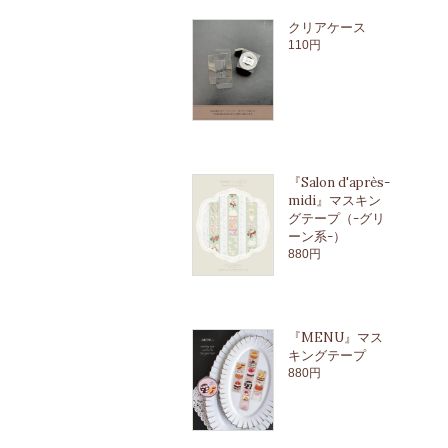
クリアケース
110円
『Salon d'après-
midi』マスキン
グテープ（-グリ
ーン系-）
880円
『MENU』マス
キングテープ
880円