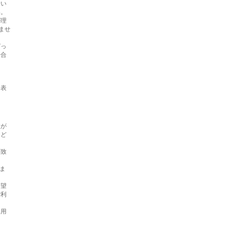
たい
い。
が理
ませ
ぱっ
場合
も表
故が
など
応致
ま
希望
ご利
利用