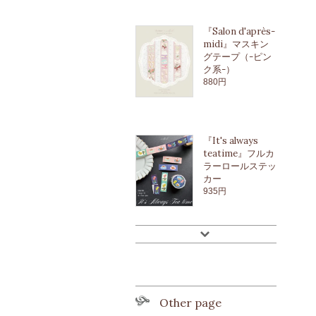
『Salon d'après-
midi』マスキン
グテープ（-ピン
ク系-）
880円
『It's always
teatime』フルカ
ラーロールステッ
カー
935円
Other page