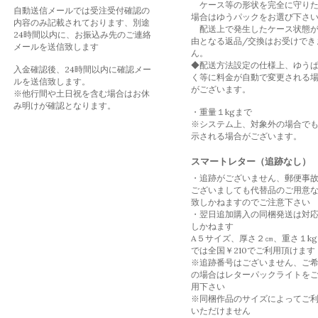
ケース等の形状を完全に守り
自動送信メールでは受注受付確認の
場合はゆうパックをお選び下さ
内容のみ記載されております、別途
配送上で発生したケース状態
24時間以内に、お振込み先のご連絡
由となる返品/交換はお受けでき
メールを送信致します
ん。
◆配送方法設定の仕様上、ゆう
入金確認後、24時間以内に確認メー
く等に料金が自動で変更される
ルを送信致します。
がございます。
※他行間や土日祝を含む場合はお休
み明けが確認となります。
・重量１kgまで
※システム上、対象外の場合で
示される場合がございます。
スマートレター（追跡なし）
・追跡がございません、郵便事
ございましても代替品のご用意
致しかねますのでご注意下さい
・翌日追加購入の同梱発送は対
しかねます
A５サイズ、厚さ２㎝、重さ１kg
では全国￥210でご利用頂けます
※追跡番号はございません、ご
の場合はレターパックライトを
用下さい
※同梱作品のサイズによってご
いただけません