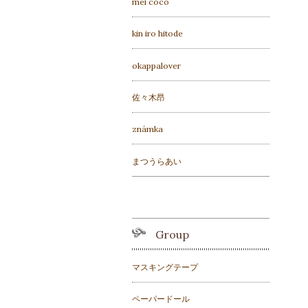
mei coco
kin iro hitode
okappalover
佐々木昂
známka
まつうらあい
Group
マスキングテープ
ペーパードール