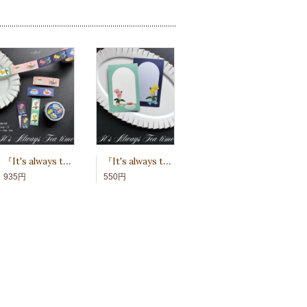
『It's always teatime』フルカラーロールステッカー
『It's always teatime』M6対応サイズ両面印刷メモ
935円
550円