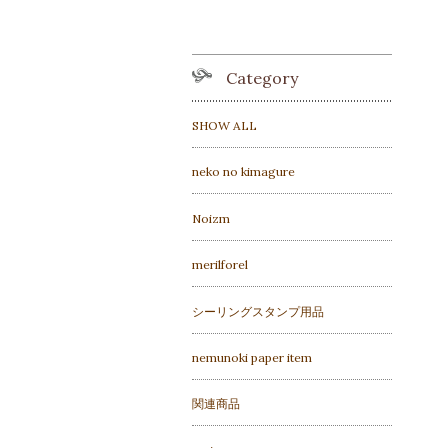
Category
SHOW ALL
neko no kimagure
Noizm
merilforel
シーリングスタンプ用品
nemunoki paper item
関連商品