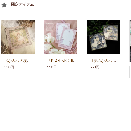
限定アイテム
《ひみつの友達》スクエアカード
『FLORAE ORNAMENTUM』メモ
《夢のひみつ》スクエアカードセット
550円
550円
550円