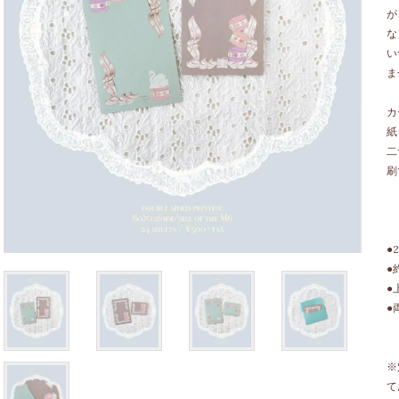
が
な
い
ま
カ
紙
二
刷
●
●
●
●
※
て