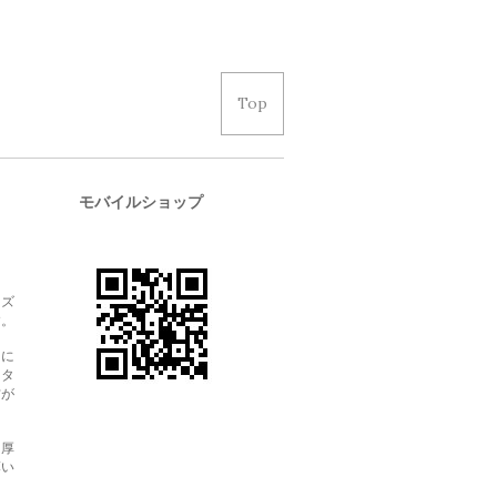
Top
モバイルショップ
。
イズ
す。
用に
レタ
方が
。
た厚
薄い